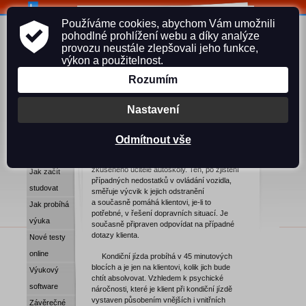
Používáme cookies, abychom Vám umožnili
Naše činnost
pohodlné prohlížení webu a díky analýze
Dokumenty ke
provozu neustále zlepšovali jeho funkce,
stažení
výkon a použitelnost.
Kondiční jízdy
Nabídka
Rozumím
Kondiční jízdy nabízíme držitelům
školení
řidičských oprávnění, kteří z nějakého
důvodu dlouho nejezdili a nejsou si jisti, zda
Druhy výcviku
Nastavení
budou po této době schopni zvládat vozidlo
Školení řidičů
a správně reagovat na dopravní situace.
Odmítnout vše
Kondiční
Kondiční jízda představuje jízdu vozidlem
jízdy
autoškoly s dvojím ovládáním za účasti
zkušeného učitele autoškoly. Ten, po zjištění
Jak začít
případných nedostatků v ovládání vozidla,
studovat
směřuje výcvik k jejich odstranění
a současně pomáhá klientovi, je-li to
Jak probíhá
potřebné, v řešení dopravních situací. Je
výuka
současně připraven odpovídat na případné
dotazy klienta.
Nové testy
online
Kondiční jízda probíhá v 45 minutových
blocích a je jen na klientovi, kolik jich bude
Výukový
chtít absolvovat. Vzhledem k psychické
software
náročnosti, které je klient při kondiční jízdě
vystaven působením vnějších i vnitřních
Závěrečné