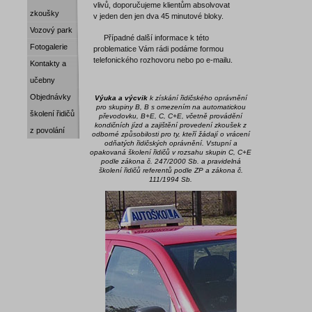
vlivů, doporučujeme klientům absolvovat
zkoušky
v jeden den jen dva 45 minutové bloky.
Vozový park
Případné další informace k této
Fotogalerie
problematice Vám rádi podáme formou
telefonického rozhovoru nebo po e-mailu.
Kontakty a
učebny
Objednávky
Výuka a výcvik
k získání řidičského oprávnění
pro skupiny B, B s omezením na automatickou
školení řidičů
převodovku, B+E, C, C+E, včetně provádění
kondičních jízd a zajištění provedení zkoušek z
z povolání
odborné způsobilosti pro ty, kteří žádají o vrácení
odňatých řidičských oprávnění. Vstupní a
opakovaná školení řidičů v rozsahu skupin C, C+E
podle zákona č. 247/2000 Sb. a pravidelná
školení řidičů referentů podle ZP a zákona č.
111/1994 Sb.